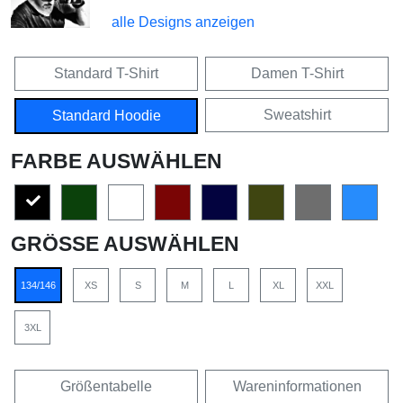
alle Designs anzeigen
Standard T-Shirt
Damen T-Shirt
Sweatshirt
Standard Hoodie
FARBE AUSWÄHLEN
GRÖSSE AUSWÄHLEN
134/146
XS
S
M
L
XL
XXL
3XL
Größentabelle
Wareninformationen