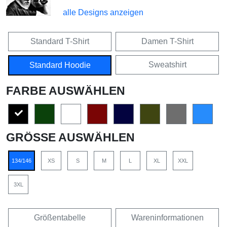
alle Designs anzeigen
Standard T-Shirt
Damen T-Shirt
Sweatshirt
Standard Hoodie
FARBE AUSWÄHLEN
GRÖSSE AUSWÄHLEN
134/146
XS
S
M
L
XL
XXL
3XL
Größentabelle
Wareninformationen