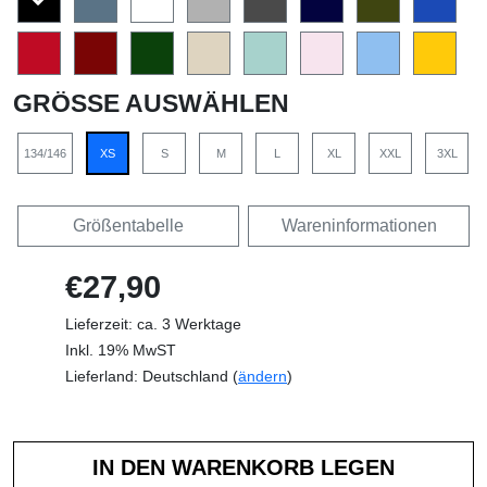
GRÖSSE AUSWÄHLEN
134/146
XS
S
M
L
XL
XXL
3XL
Größentabelle
Wareninformationen
€27,90
Lieferzeit: ca. 3 Werktage
Inkl. 19% MwST
Lieferland: Deutschland (
ändern
)