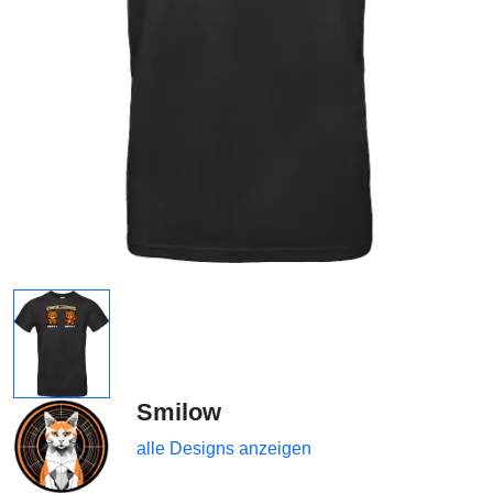
Smilow
alle Designs anzeigen