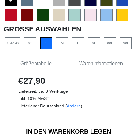
GRÖSSE AUSWÄHLEN
134/146
XS
S
M
L
XL
XXL
3XL
Größentabelle
Wareninformationen
€27,90
Lieferzeit: ca. 3 Werktage
Inkl. 19% MwST
Lieferland: Deutschland (
ändern
)