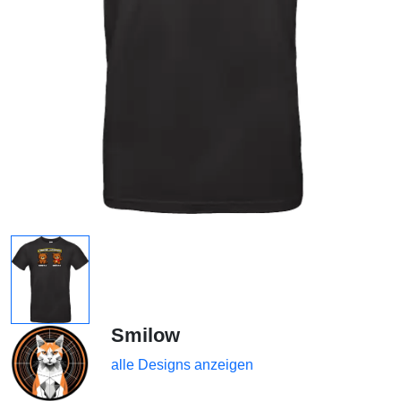
Smilow
alle Designs anzeigen