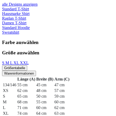
alle Designs anzeigen
Standard T-Shirt
Hausmarke Shirt
Raglan T-Shirt
Damen T-Shirt
Standard Hoodie
Sweatshirt
Farbe auswählen
Größe auswählen
S
M
L
XL
XXL
Größentabelle
Wareninformationen
Länge (A)
Breite (B)
Arm (C)
134/146
55 cm
45 cm
47 cm
XS
62 cm
48 cm
57 cm
S
65 cm
50 cm
59 cm
M
68 cm
55 cm
60 cm
L
71 cm
60 cm
62 cm
XL
74 cm
64 cm
63 cm