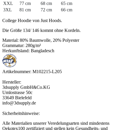
XXL
77 cm
68 cm
65 cm
3XL
81 cm
72 cm
66 cm
College Hoodie von Just Hoods.
Die Größe 134/ 146 kommt ohne Kordeln.
Material: 80% Baumwolle, 20% Polyester
Grammatur: 280g/m²
Herkunftsland: Bangladesch
Artikelnummer: M102215-L205
Hersteller:
3dsupply GmbH&Co.KG
Umlostrasse 50c
33649 Bielefeld
info@3dsupply.de
Sicherheitshinweise:
Alle Materialien unserer Veredelungsarten sind mindestens
Oekotex100 zertifiziert und stellen kein Gesundheits- und