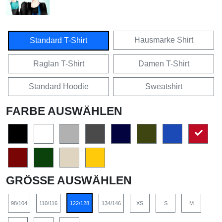
Hausmarke Shirt
Standard T-Shirt
Raglan T-Shirt
Damen T-Shirt
Standard Hoodie
Sweatshirt
FARBE AUSWÄHLEN
GRÖSSE AUSWÄHLEN
98/104
110/116
122/128
134/146
XS
S
M