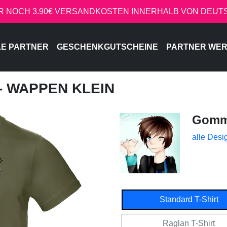
R NOCH 3.90€ VERSANDKOSTEN INNERHALB VON DEU
LE PARTNER
GESCHENKGUTSCHEINE
PARTNER WE
- WAPPEN KLEIN
Gom
alle Desi
Standard T-Shirt
Raglan T-Shirt