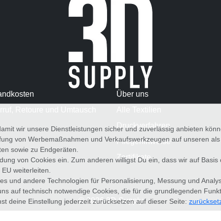
andkosten
Über uns
rruf, Retoure und Umtausch
Alle Textilien
Druckverfahren
amit wir unsere Dienstleistungen sicher und zuverlässig anbieten kö
üfung von Werbemaßnahmen und Verkaufswerkzeugen auf unseren als au
Pflegehinweise
iten sowie zu Endgeräten.
Zertifikate
wendung von Cookies ein. Zum anderen willigst Du ein, dass wir auf Basis
 EU weiterleiten.
es und andere Technologien für Personalisierung, Messung und Analy
uns auf technisch notwendige Cookies, die für die grundlegenden Funk
© 2026 3D Supply
st deine Einstellung jederzeit zurücksetzen auf dieser Seite:
zurückset