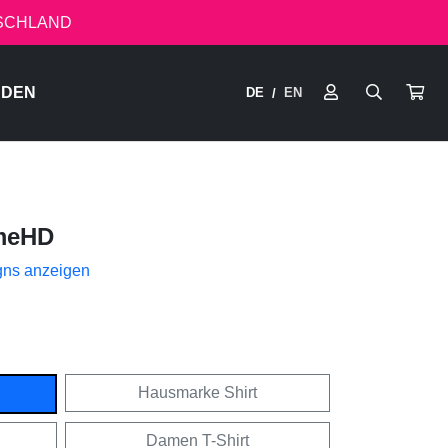
TSCHLAND
RDEN
DE
EN
/
meHD
gns anzeigen
Hausmarke Shirt
Damen T-Shirt