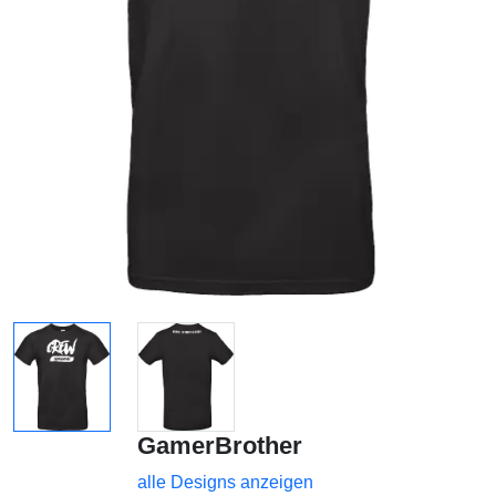
GamerBrother
alle Designs anzeigen