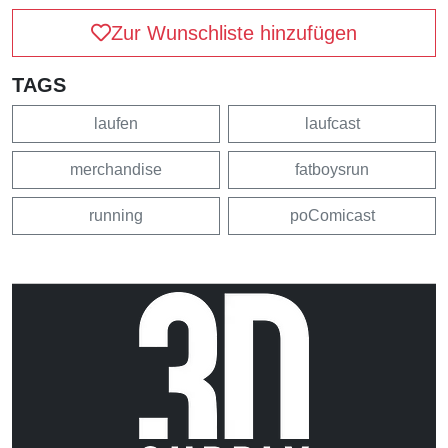
Zur Wunschliste hinzufügen
TAGS
laufen
laufcast
merchandise
fatboysrun
running
poComicast