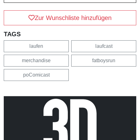
Zur Wunschliste hinzufügen
TAGS
laufen
laufcast
merchandise
fatboysrun
poComicast