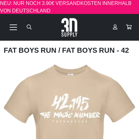
NEU: NUR NOCH 3.90€ VERSANDKOSTEN INNERHALB
VON DEUTSCHLAND
FAT BOYS RUN
/ FAT BOYS RUN - 42