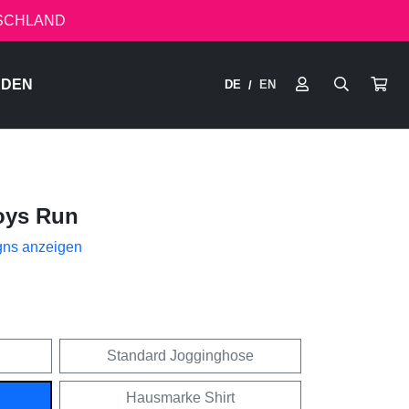
TSCHLAND
RDEN
DE
EN
/
oys Run
gns anzeigen
Standard Jogginghose
Hausmarke Shirt