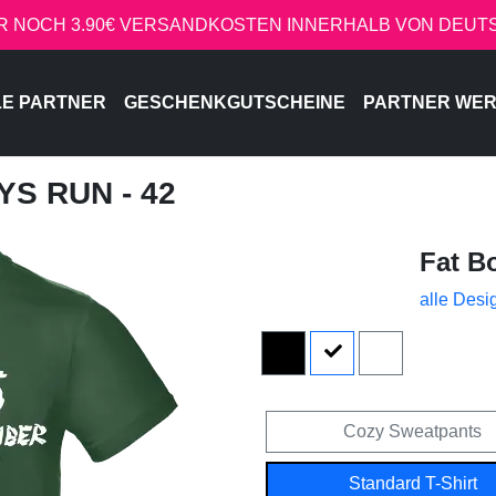
R NOCH 3.90€ VERSANDKOSTEN INNERHALB VON DEU
LE PARTNER
GESCHENKGUTSCHEINE
PARTNER WE
YS RUN - 42
Fat B
alle Desi
Cozy Sweatpants
Standard T-Shirt