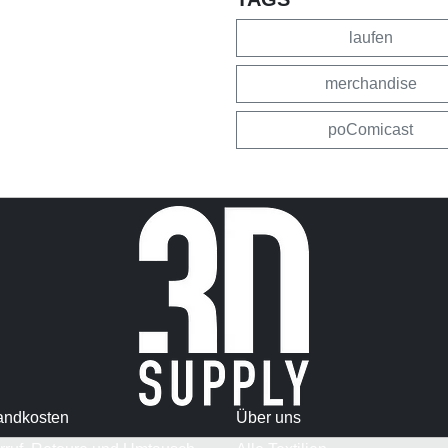
laufen
merchandise
poComicast
andkosten
Über uns