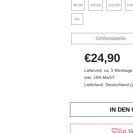
98/104
110/116
122/128
134
XXL
Größentabelle
€24,90
Lieferzeit: ca. 3 Werktage
Inkl. 19% MwST
Lieferland: Deutschland (
Zur W