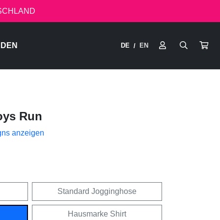
TSCHLAND
RDEN
DE
EN
/
oys Run
gns anzeigen
Standard Jogginghose
Hausmarke Shirt