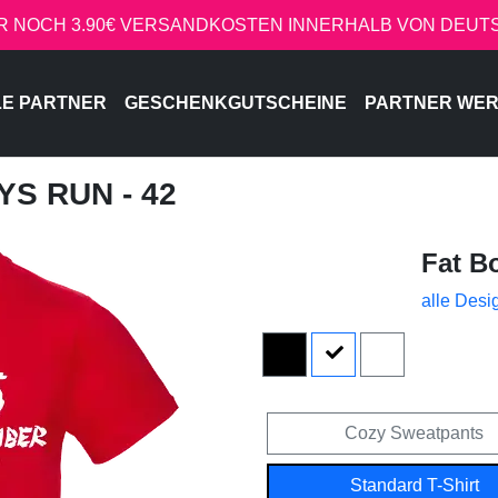
R NOCH 3.90€ VERSANDKOSTEN INNERHALB VON DEU
LE PARTNER
GESCHENKGUTSCHEINE
PARTNER WE
YS RUN - 42
Fat B
alle Desi
Cozy Sweatpants
Standard T-Shirt