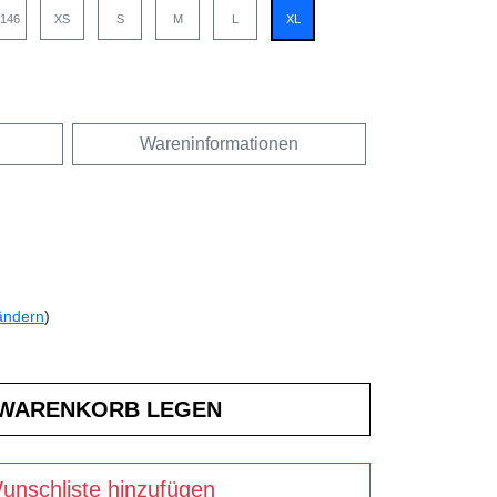
/146
XS
S
M
L
XL
Wareninformationen
ändern
)
unschliste hinzufügen