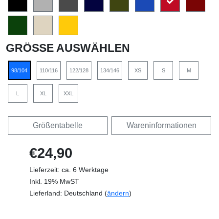
GRÖSSE AUSWÄHLEN
98/104
110/116
122/128
134/146
XS
S
M
L
XL
XXL
Größentabelle
Wareninformationen
€24,90
Lieferzeit: ca. 6 Werktage
Inkl. 19% MwST
Lieferland: Deutschland (
ändern
)