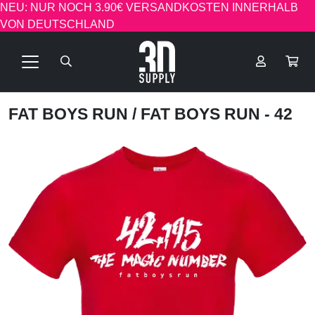
NEU: NUR NOCH 3.90€ VERSANDKOSTEN INNERHALB
VON DEUTSCHLAND
FAT BOYS RUN
/ FAT BOYS RUN - 42