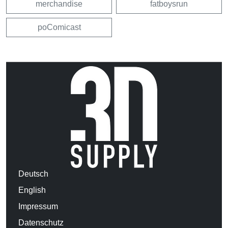
merchandise
fatboysrun
poComicast
Deutsch
English
Impressum
Datenschutz