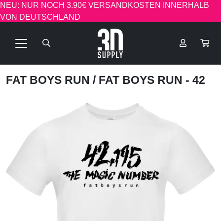
NEU: NUR NOCH 3.90€ VERSANDKOSTEN INNERHALB
VON DEUTSCHLAND
FAT BOYS RUN
/ FAT BOYS RUN - 42