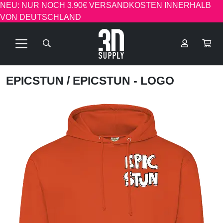
NEU: NUR NOCH 3.90€ VERSANDKOSTEN INNERHALB
VON DEUTSCHLAND
EPICSTUN
/ EPICSTUN - LOGO