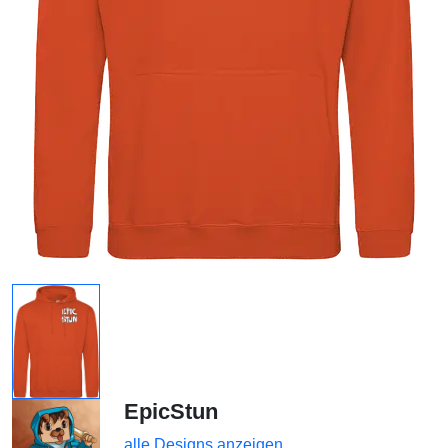
EpicStun
alle Designs anzeigen