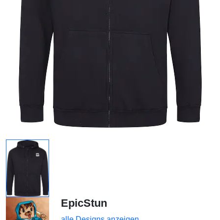
EpicStun
alle Designs anzeigen