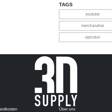
TAGS
youtube
merchandise
epicstun
andkosten
Über uns