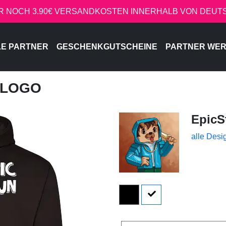
R NOCH 3.90€ VERSANDKOSTEN INNERHALB VON DEU
LE PARTNER
GESCHENKGUTSCHEINE
PARTNER WE
- LOGO
EpicS
alle Desi