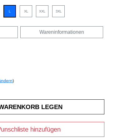
L
XL
XXL
3XL
Wareninformationen
ändern
)
unschliste hinzufügen