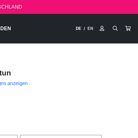
TSCHLAND
RDEN
DE
EN
/
tun
gns anzeigen