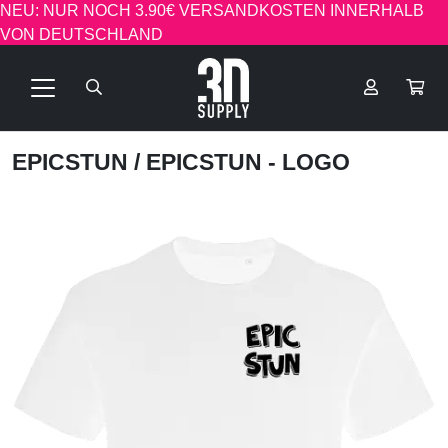
NEU: NUR NOCH 3.90€ VERSANDKOSTEN INNERHALB
VON DEUTSCHLAND
EPICSTUN
/ EPICSTUN - LOGO