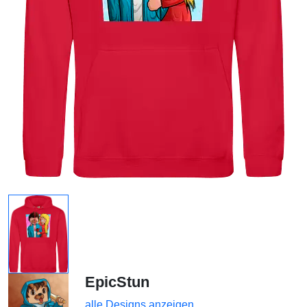
EpicStun
alle Designs anzeigen