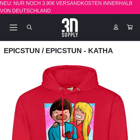
NEU: NUR NOCH 3.90€ VERSANDKOSTEN INNERHALB
VON DEUTSCHLAND
EPICSTUN
/ EPICSTUN - KATHA