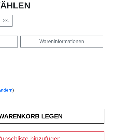
ÄHLEN
XXL
Wareninformationen
ändern
)
unschliste hinzufügen