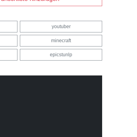
youtuber
minecraft
epicstunlp