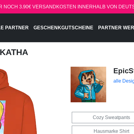
R NOCH 3.90€ VERSANDKOSTEN INNERHALB VON DEU
LE PARTNER
GESCHENKGUTSCHEINE
PARTNER WE
- KATHA
EpicS
alle Desi
Cozy Sweatpants
Hausmarke Shirt