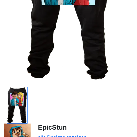
EpicStun