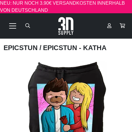
NEU: NUR NOCH 3.90€ VERSANDKOSTEN INNERHALB
VON DEUTSCHLAND
EPICSTUN
/ EPICSTUN - KATHA