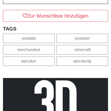
Zur Wunschliste hinzufügen
TAGS
youtube
youtuber
merchandise
minecraft
epicstun
epicstunlp