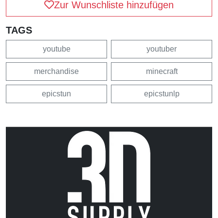
Zur Wunschliste hinzufügen
TAGS
youtube
youtuber
merchandise
minecraft
epicstun
epicstunlp