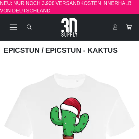
NEU: NUR NOCH 3.90€ VERSANDKOSTEN INNERHALB
VON DEUTSCHLAND
EPICSTUN
/ EPICSTUN - KAKTUS