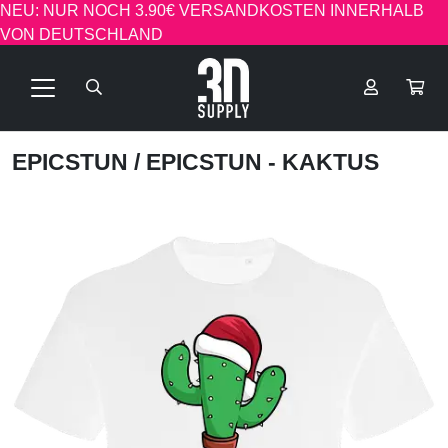
NEU: NUR NOCH 3.90€ VERSANDKOSTEN INNERHALB
VON DEUTSCHLAND
EPICSTUN
/ EPICSTUN - KAKTUS