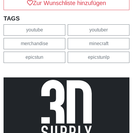
Zur Wunschliste hinzufügen
TAGS
youtube
youtuber
merchandise
minecraft
epicstun
epicstunlp