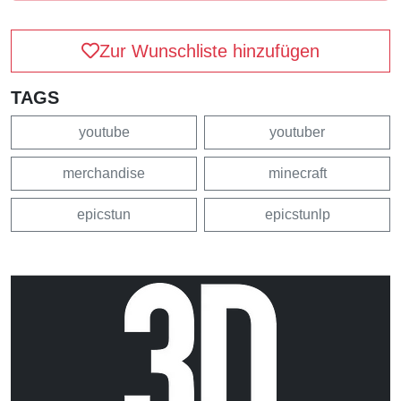
Zur Wunschliste hinzufügen
TAGS
youtube
youtuber
merchandise
minecraft
epicstun
epicstunlp