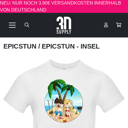
NEU: NUR NOCH 3.90€ VERSANDKOSTEN INNERHALB
VON DEUTSCHLAND
EPICSTUN
/ EPICSTUN - INSEL