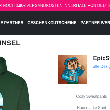
R NOCH 3.90€ VERSANDKOSTEN INNERHALB VON DEU
LE PARTNER
GESCHENKGUTSCHEINE
PARTNER WE
 INSEL
EpicS
alle Desi
Cozy Sweatpants
Hausmarke Shirt