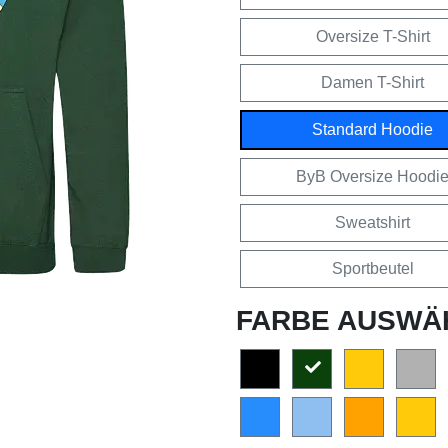
Oversize T-Shirt
Damen T-Shirt
Standard Hoodie
ByB Oversize Hoodi
Sweatshirt
Sportbeutel
FARBE AUSWÄ