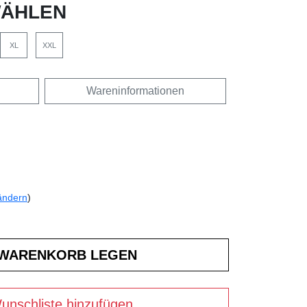
ÄHLEN
XL
XXL
Wareninformationen
ändern
)
unschliste hinzufügen