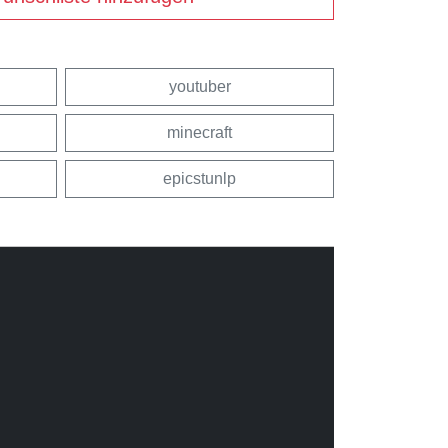
youtuber
minecraft
epicstunlp