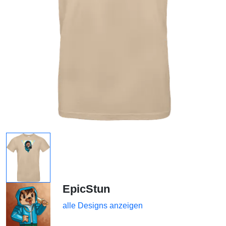
EpicStun
alle Designs anzeigen