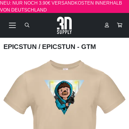
NEU: NUR NOCH 3.90€ VERSANDKOSTEN INNERHALB
VON DEUTSCHLAND
EPICSTUN
/ EPICSTUN - GTM