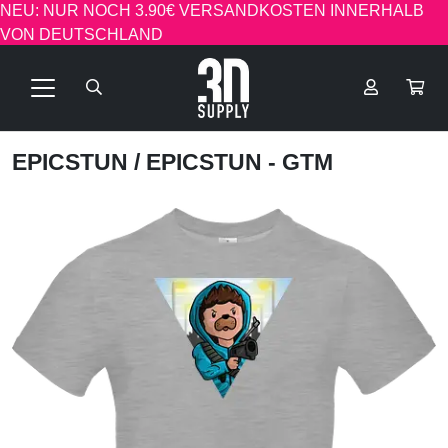
NEU: NUR NOCH 3.90€ VERSANDKOSTEN INNERHALB
VON DEUTSCHLAND
EPICSTUN
/ EPICSTUN - GTM