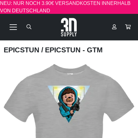
NEU: NUR NOCH 3.90€ VERSANDKOSTEN INNERHALB
VON DEUTSCHLAND
EPICSTUN
/ EPICSTUN - GTM