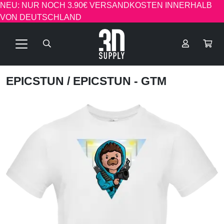
NEU: NUR NOCH 3.90€ VERSANDKOSTEN INNERHALB
VON DEUTSCHLAND
EPICSTUN
/ EPICSTUN - GTM