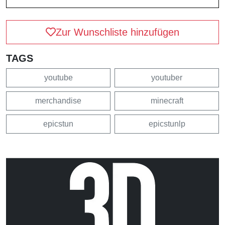
Zur Wunschliste hinzufügen
TAGS
youtube
youtuber
merchandise
minecraft
epicstun
epicstunlp