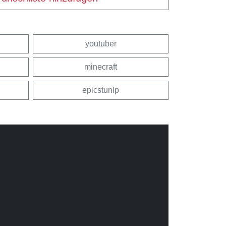
youtuber
minecraft
epicstunlp