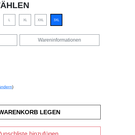
ÄHLEN
L
XL
XXL
3XL
Wareninformationen
ändern
)
unschliste hinzufügen