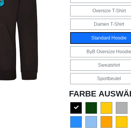
Oversize T-Shirt
Damen T-Shirt
Standard Hoodie
ByB Oversize Hoodi
Sweatshirt
Sportbeutel
FARBE AUSWÄ