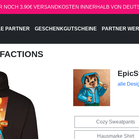
R NOCH 3.90€ VERSANDKOSTEN INNERHALB VON DEU
LE PARTNER
GESCHENKGUTSCHEINE
PARTNER WE
- FACTIONS
EpicS
alle Desi
Cozy Sweatpants
Hausmarke Shirt