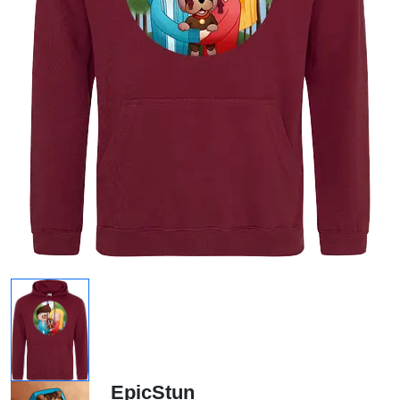
EpicStun