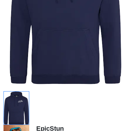
EpicStun