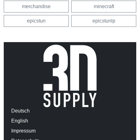
merchandise
minecraft
epicstun
epicstunlp
Deutsch
English
Impressum