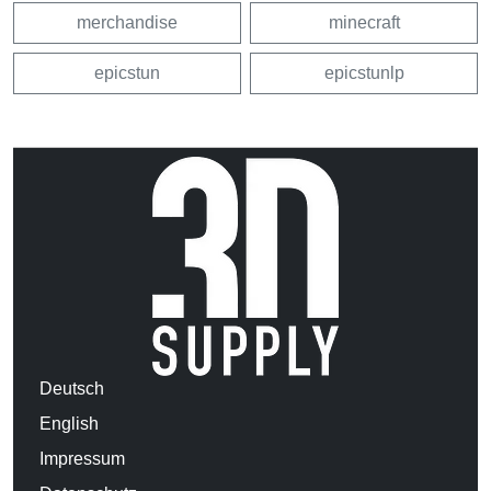
merchandise
minecraft
epicstun
epicstunlp
Deutsch
English
Impressum