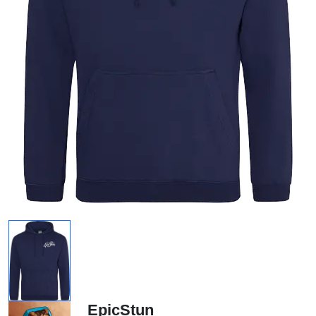
EpicStun