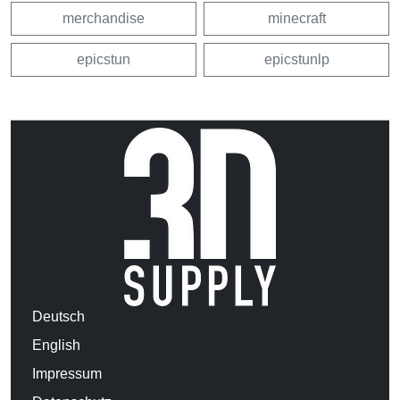
merchandise
minecraft
epicstun
epicstunlp
Deutsch
English
Impressum