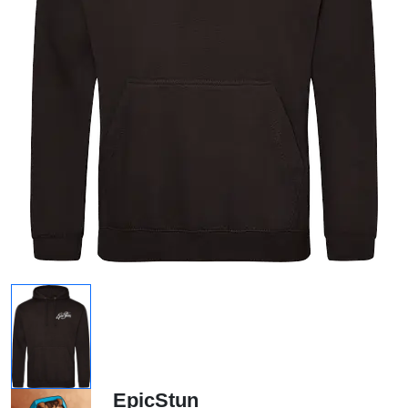
EpicStun