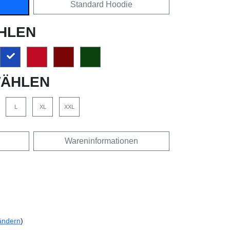
Standard Hoodie
HLEN
ÄHLEN
L
XL
XXL
Wareninformationen
ändern
)