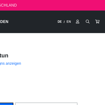
TSCHLAND
RDEN
DE
EN
/
tun
gns anzeigen