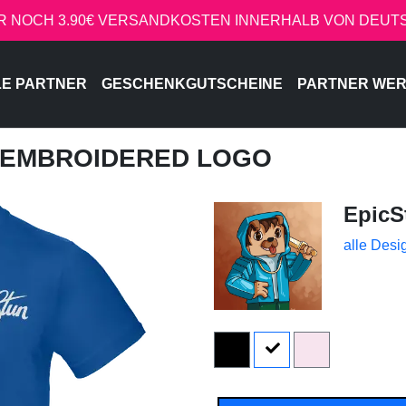
R NOCH 3.90€ VERSANDKOSTEN INNERHALB VON DEU
LE PARTNER
GESCHENKGUTSCHEINE
PARTNER WE
- EMBROIDERED LOGO
EpicS
alle Desi