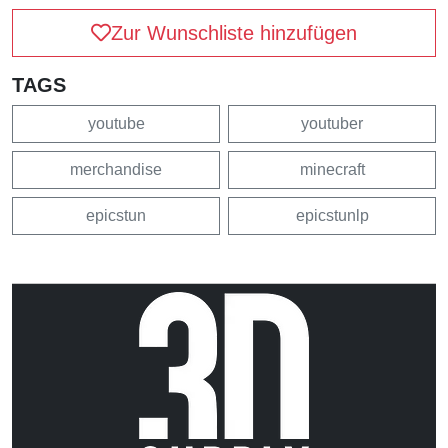
Zur Wunschliste hinzufügen
TAGS
youtube
youtuber
merchandise
minecraft
epicstun
epicstunlp