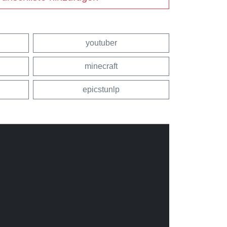
youtuber
minecraft
epicstunlp