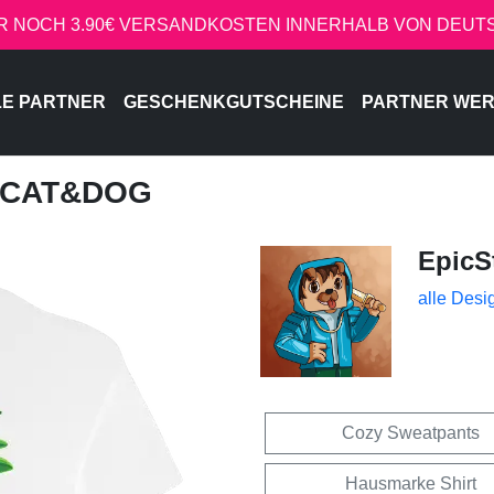
R NOCH 3.90€ VERSANDKOSTEN INNERHALB VON DEU
LE PARTNER
GESCHENKGUTSCHEINE
PARTNER WE
- CAT&DOG
EpicS
alle Desi
Cozy Sweatpants
Hausmarke Shirt