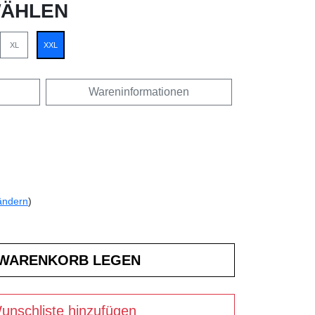
ÄHLEN
XL
XXL
Wareninformationen
ändern
)
unschliste hinzufügen