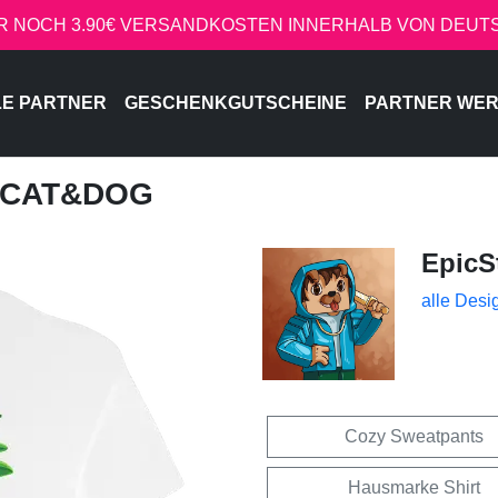
R NOCH 3.90€ VERSANDKOSTEN INNERHALB VON DEU
LE PARTNER
GESCHENKGUTSCHEINE
PARTNER WE
- CAT&DOG
EpicS
alle Desi
Cozy Sweatpants
Hausmarke Shirt