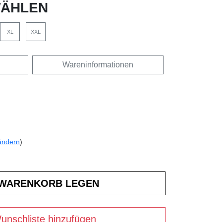
ÄHLEN
XL
XXL
Wareninformationen
ändern
)
unschliste hinzufügen