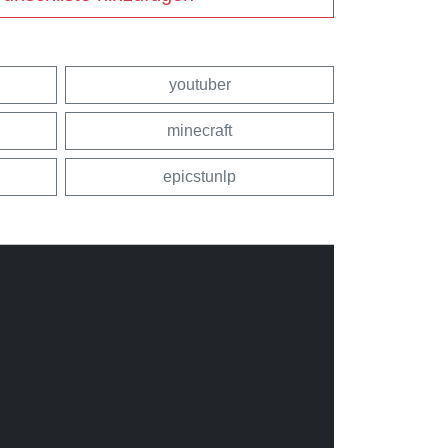
youtuber
minecraft
epicstunlp