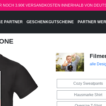
R NOCH 3.90€ VERSANDKOSTEN INNERHALB VON DEU
LE PARTNER
GESCHENKGUTSCHEINE
PARTNER WE
RONE
Filme
alle Desi
Cozy Sweatpants
Hausmarke Shirt
Oversize T-Shirt