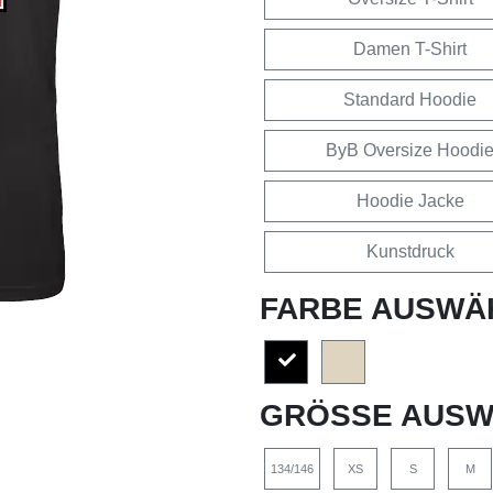
Damen T-Shirt
Standard Hoodie
ByB Oversize Hoodi
Hoodie Jacke
Kunstdruck
FARBE AUSWÄ
GRÖSSE AUSW
134/146
XS
S
M