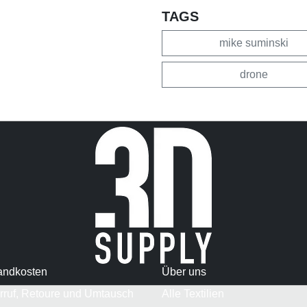
TAGS
mike suminski
drone
andkosten
Über uns
rruf, Retoure und Umtausch
Alle Textilien