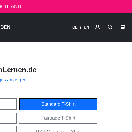
TSCHLAND
RDEN
DE
EN
/
nLernen.de
gns anzeigen
Standard T-Shirt
Fairtrade T-Shirt
BYB Oversize T-Shirt