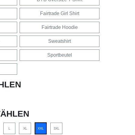
Fairtrade Girl Shirt
Fairtrade Hoodie
e
Sweatshirt
Sportbeutel
HLEN
ÄHLEN
L
XL
XXL
3XL