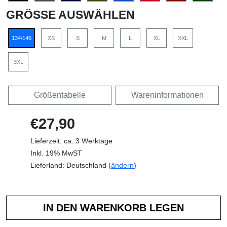
GRÖSSE AUSWÄHLEN
134/146
XS
S
M
L
XL
XXL
3XL
Größentabelle
Wareninformationen
€27,90
Lieferzeit: ca. 3 Werktage
Inkl. 19% MwST
Lieferland: Deutschland (
ändern
)