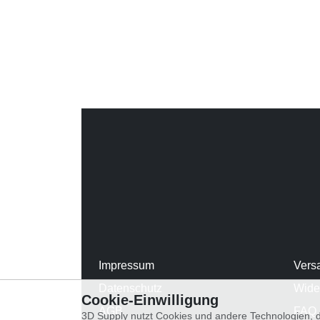
Impressum
Vers
Datenschutz
Wide
Cookie-Einwilligung
AGB
FAQ
3D Supply nutzt Cookies und andere Technologien, d