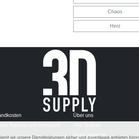
Chaos
Herz
andkosten
Über uns
rruf, Retoure und Umtausch
Alle Textilien
Druckverfahren
amit wir unsere Dienstleistungen sicher und zuverlässig anbieten kö