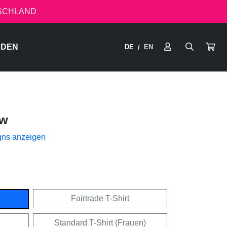
TSCHLAND
RDEN
DE
EN
/
ow
gns anzeigen
Fairtrade T-Shirt
Standard T-Shirt (Frauen)