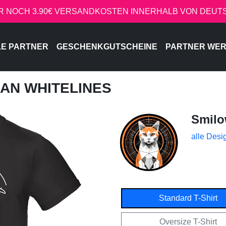
R NOCH 3.90€ VERSANDKOSTEN INNERHALB VON DEU
LE PARTNER
GESCHENKGUTSCHEINE
PARTNER WE
AN WHITELINES
Smil
alle Desi
Standard T-Shirt
Oversize T-Shirt