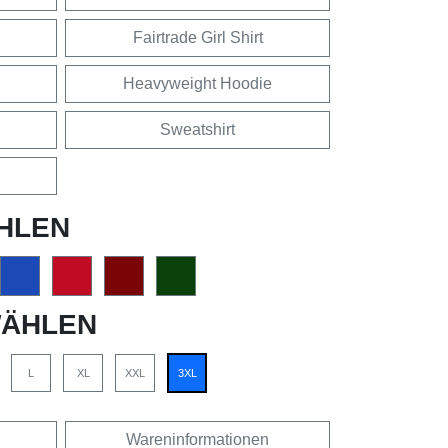
Fairtrade Girl Shirt
Heavyweight Hoodie
Sweatshirt
HLEN
ÄHLEN
L
XL
XXL
3XL
Wareninformationen