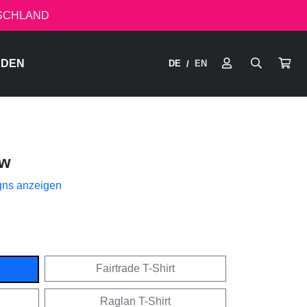
TSCHLAND
RDEN
DE
EN
/
ow
gns anzeigen
Fairtrade T-Shirt
Raglan T-Shirt