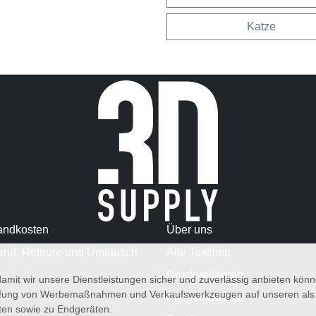
Katze
andkosten
Über uns
rruf, Retoure und Umtausch
Alle Textilien
Druckverfahren
amit wir unsere Dienstleistungen sicher und zuverlässig anbieten kö
üfung von Werbemaßnahmen und Verkaufswerkzeugen auf unseren als au
Pflegehinweise
iten sowie zu Endgeräten.