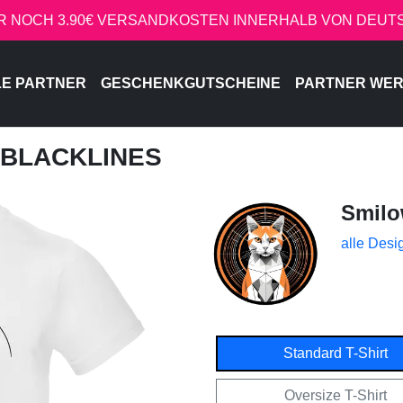
R NOCH 3.90€ VERSANDKOSTEN INNERHALB VON DEU
LE PARTNER
GESCHENKGUTSCHEINE
PARTNER WE
 BLACKLINES
Smil
alle Desi
Standard T-Shirt
Oversize T-Shirt