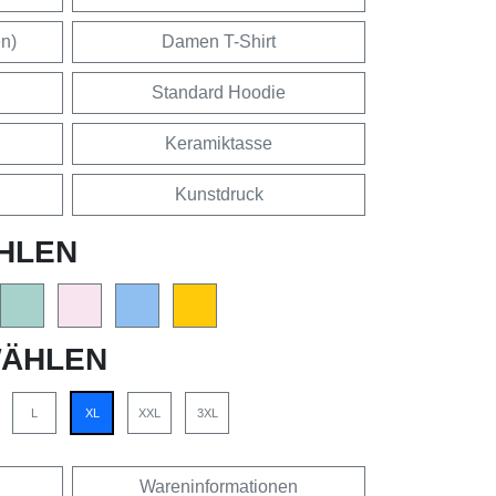
en)
Damen T-Shirt
Standard Hoodie
Keramiktasse
Kunstdruck
HLEN
ÄHLEN
L
XL
XXL
3XL
Wareninformationen