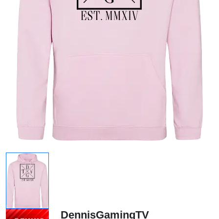
DennisGamingTV