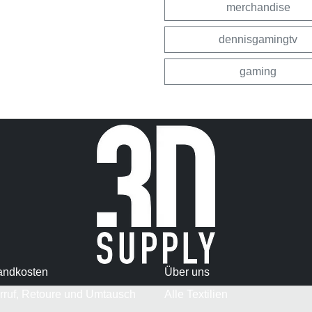
merchandise
dennisgamingtv
gaming
andkosten
Über uns
rruf, Retoure und Umtausch
Alle Textilien