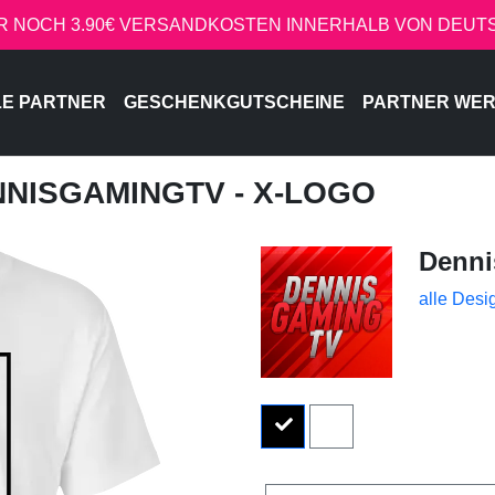
R NOCH 3.90€ VERSANDKOSTEN INNERHALB VON DEU
LE PARTNER
GESCHENKGUTSCHEINE
PARTNER WE
NNISGAMINGTV - X-LOGO
Denn
alle Desi