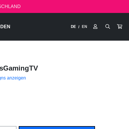
TSCHLAND
RDEN
DE
EN
/
isGamingTV
gns anzeigen