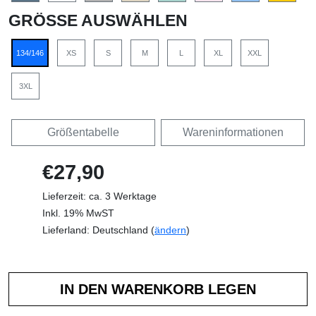
GRÖSSE AUSWÄHLEN
134/146
XS
S
M
L
XL
XXL
3XL
Größentabelle
Wareninformationen
€27,90
Lieferzeit: ca. 3 Werktage
Inkl. 19% MwST
Lieferland: Deutschland (
ändern
)