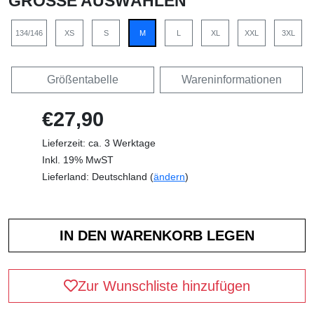
GRÖSSE AUSWÄHLEN
134/146
XS
S
M
L
XL
XXL
3XL
Größentabelle
Wareninformationen
€27,90
Lieferzeit: ca. 3 Werktage
Inkl. 19% MwST
Lieferland: Deutschland (
ändern
)
Zur Wunschliste hinzufügen