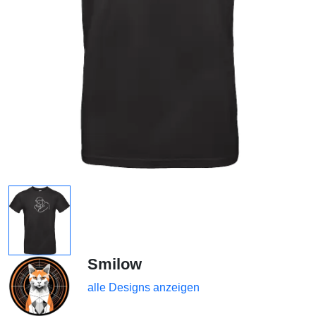
Smilow
alle Designs anzeigen