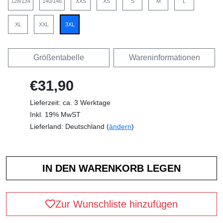
128/134
140/146
XXS
XS
S
M
L
XL
XXL
3XL
Größentabelle
Wareninformationen
€31,90
Lieferzeit: ca. 3 Werktage
Inkl. 19% MwST
Lieferland: Deutschland (
ändern
)
Zur Wunschliste hinzufügen